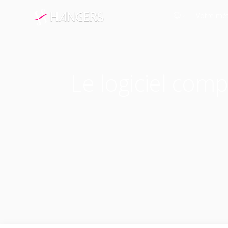
Votre mét
English
Boula
Français
Cordo
Le logiciel comp
Italiano
Press
Deutsch
Ateli
Español
Boîte
Resta
Franc