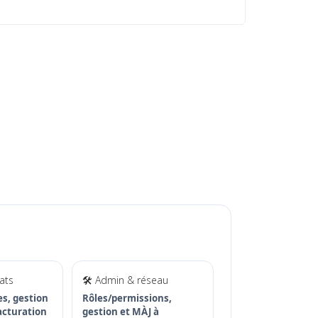
ats
🛠️ Admin & réseau
res, gestion
Rôles/permissions,
acturation
gestion et MÀJ à