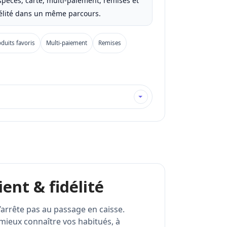
espèces, carte, multi-paiement, remises et
délité dans un même parcours.
duits favoris
Multi-paiement
Remises
ient & fidélité
s’arrête pas au passage en caisse.
mieux connaître vos habitués, à