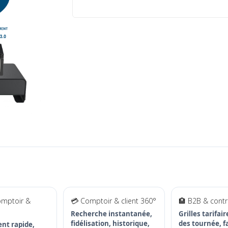
omptoir &
💳 Comptoir & client 360°
🏨 B2B & contr
Recherche instantanée,
Grilles tarifai
fidélisation, historique,
des tournée, f
nt rapide,