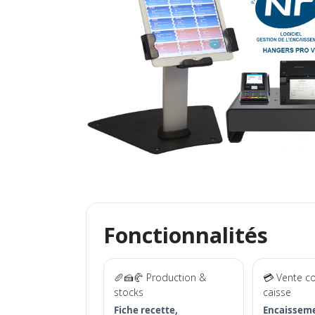
Fonctionnalités
🥖🍰🥐 Production &
💳 Vente c
stocks
caisse
Fiche recette,
Encaisseme