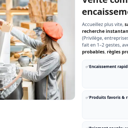
encaissem
Accueillez plus vite,
s
recherche instanta
(Privilège, entreprise
fait en 1–2 gestes, a
probables
,
règles p
✅
Encaissement rapid
✅
Produits favoris & 