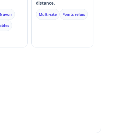
distance.
& avoir
Multi-site
Points relais
ables