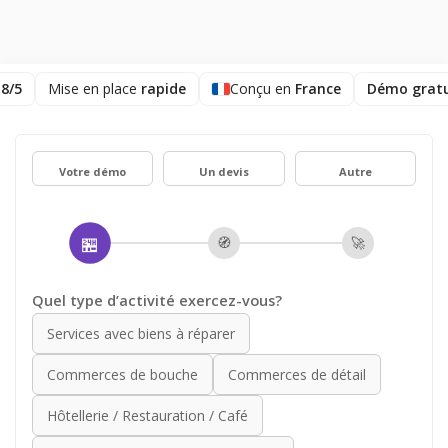
,8/5
Mise en place
rapide
Conçu en
France
Démo gratu
Votre démo
Un devis
Autre
🏪
🧭
🚀
Quel type d’activité exercez-vous?
Services avec biens à réparer
Commerces de bouche
Commerces de détail
Hôtellerie / Restauration / Café