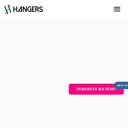
Des tarifs
transparents
pour un logiciel
certifié NF525,
GRATU
DEMANDER MA DÉMO
adapté à votre
activité