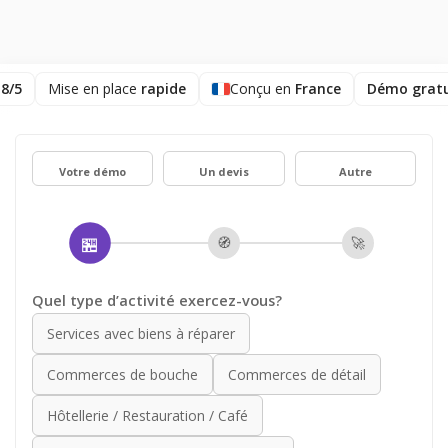
,8/5
Mise en place
rapide
Conçu en
France
Démo gratu
Votre démo
Un devis
Autre
🏪
🧭
🚀
Quel type d’activité exercez-vous?
Services avec biens à réparer
Commerces de bouche
Commerces de détail
Hôtellerie / Restauration / Café