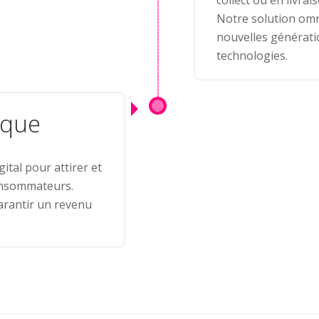
collect ou en livrai
Notre solution omn
nouvelles générati
technologies.
rque
ital pour attirer et
consommateurs.
arantir un revenu