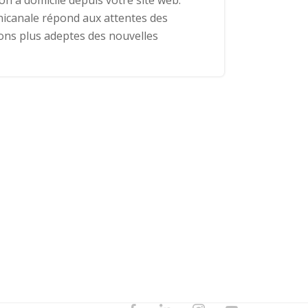
son à domicile depuis votre site web.
icanale répond aux attentes des
ons plus adeptes des nouvelles