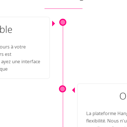
ble
cours à votre
s est
s ayez une interface
rque
O
La plateforme Hange
flexibilité. Nous n