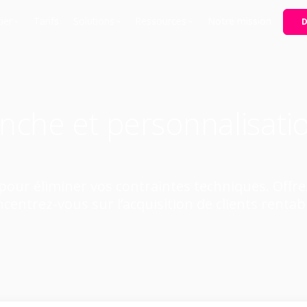
ier
Tarifs
Solutions
Ressources
Notre mission
ngerie / Pâtisserie
Commande et encaissement
Blog
Caiss
nnerie
Gestion et analyses
Guides
Matér
Porta
ing
Solution omnicanale
Documentation
nche et personnalisati
Click
er de retouche & couture
Livra
 de nuit / Événementiel
Marq
urant / Bar
our éliminer vos contraintes techniques. Offrez 
hise
centrez-vous sur l’acquisition de clients rentab