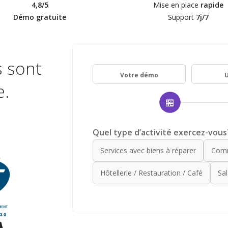
4,8/5
Mise en place
rapide
Démo gratuite
Support
7j/7
s sont
Votre démo
U
e.
🏪
Quel type d’activité exercez-vous
Services avec biens à réparer
Comm
Hôtellerie / Restauration / Café
Sal