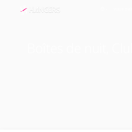
Votre mét
English
Boula
Français
Cordo
Boîtes de nuit, Clu
Italiano
Press
Deutsch
Ateli
Español
Boîte
Resta
Franc