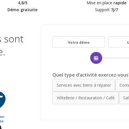
4,8/5
Mise en place
rapide
Démo gratuite
Support
7j/7
s sont
Votre démo
U
e.
🏪
Quel type d’activité exercez-vous
Services avec biens à réparer
Comm
Hôtellerie / Restauration / Café
Sal